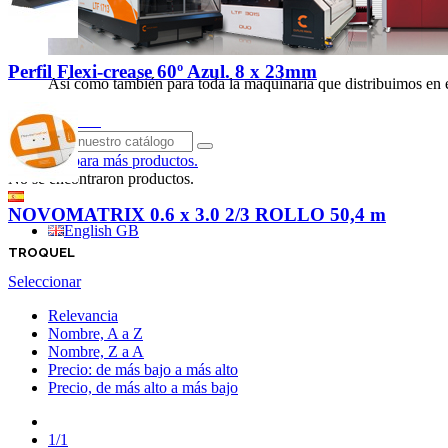
Perfil Flexi-crease 60º Azul. 8 x 23mm
Así como también para toda la maquinaria que distribuimos en el
Iniciar sesión
Haga clic para más productos.
No se encontraron productos.
Español
NOVOMATRIX 0.6 x 3.0 2/3 ROLLO 50,4 m
English GB
TROQUEL
Seleccionar
Relevancia
Nombre, A a Z
Nombre, Z a A
Precio: de más bajo a más alto
Precio, de más alto a más bajo
Anterior
1/1