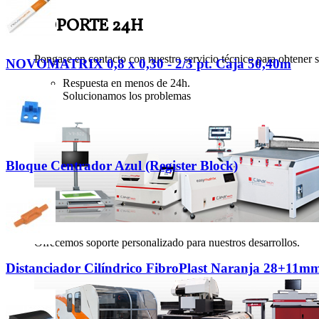
SOPORTE 24H
Pongase en contacto con nuestro servicio técnico para obtener s
NOVOMATRIX 0,8 x 0,30 - 2/3 pt. Caja 50,40m
Respuesta en menos de 24h.
Solucionamos los problemas
Bloque Centrador Azul (Register Block)
Ofrecemos soporte personalizado para nuestros desarrollos.
Distanciador Cilíndrico FibroPlast Naranja 28+11m