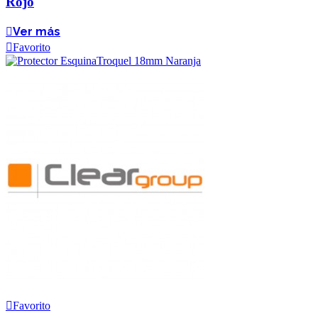
Rojo
Ver más
Favorito
Favorito