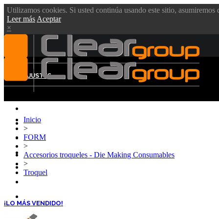
Utilizamos cookies. Si usted continúa usando este sitio, asumiremos q
Leer más
Aceptar
×
MENÚ
AJUSTES
Inicio
CLEAR GROUP
>
FORM
VIDEOS
>
PRODUCTOS
Accesorios troqueles - Die Making Consumables
>
BLOG
Troquel
DESCARGAS
CONTÁCTENOS
¡LO MÁS VENDIDO!
SOPORTE TÉCNICO