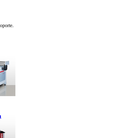
oporte.
m