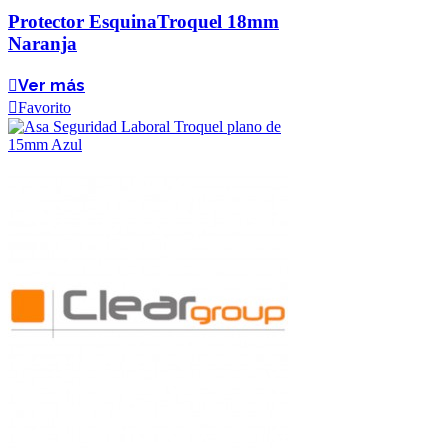
Protector EsquinaTroquel 18mm
Naranja
Ver más
Favorito