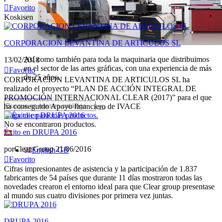
Favorito
Koskisen
CORPORACION LEVANTINA DE ARTICULOS SL
Así como también para toda la maquinaria que distribuimos
13/02/2018
en el sector de las artes gráficas, con una experiencia de más
Favorito
de 25 años.
CORPORACION LEVANTINA DE ARTICULOS SL ha
realizado el proyecto “PLAN DE ACCIÓN INTEGRAL DE
Iniciar sesión
PROMOCIÓN INTERNACIONAL CLEAR (2017)” para el que
ha conseguido Apoyo financiero de IVACE
Haga clic para más productos.
No se encontraron productos.
Éxito en DRUPA 2016
Español
por
Clear Group
21/06/2016
English GB
Favorito
Cifras impresionantes de asistencia y la participación de 1.837
fabricantes de 54 países que durante 11 días mostraron todas las
novedades crearon el entorno ideal para que Clear group presentase
al mundo sus cuatro divisiones por primera vez juntas.
DRUPA 2016