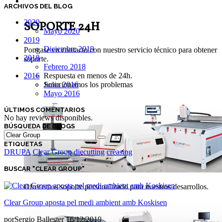
SOPORTE TÉCNICO
ARCHIVOS DEL BLOG
2020
SOPORTE 24H
Mayo 2020
2019
Diciembre 2019
Pongase en contacto con nuestro servicio técnico para obtener
2018
soporte.
Febrero 2018
Respuesta en menos de 24h.
2016
Solucionamos los problemas
Junio 2016
Mayo 2016
ÚLTIMOS COMENTARIOS
No hay reviews disponibles.
BÚSQUEDA DE BLOGS
ETIQUETAS
DRUPA
Clear Group
diecutting
creasing
BUSCAR "CLEAR GROUP"
Ofrecemos soporte personalizado para nuestros desarrollos.
Clear Group aposta pel medi ambient amb Koskisen
por
Sergio Ballester
16/12/2019