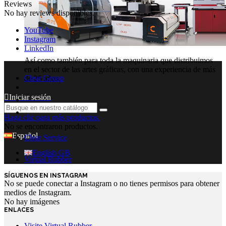
Reviews
No hay reviews disponibles.
YouTube
Instagram
LinkedIn
Así como también para toda la maquinaria que distribuimos
en el sector de las artes gráficas, con una experiencia de más
Clear Group
de 25 años.
Iniciar sesión
Haga clic para más productos.
No se encontraron productos.
Español
Clear Service
English GB
Virtual Rubber
SÍGUENOS EN INSTAGRAM
No se puede conectar a Instagram o no tienes permisos para obtener
medios de Instagram.
No hay imágenes
ENLACES
Visite Virtual Rubber