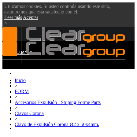
Utilizamos cookies. Si usted continúa usando este sitio,
asumiremos que está satisfecho con él.
Leer más
Aceptar
×
MENÚ
AJUSTES
Inicio
CLEAR GROUP
>
FORM
VIDEOS
>
PRODUCTOS
Accesorios Expulsión - Striping Forme Parts
>
BLOG
Clavos Corona
>
DESCARGAS
Clavo de Expulsión Corona Ø2 x 50x4mm.
CONTÁCTENOS