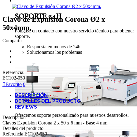
SOPORTE TÉCNICO
SOPORTE 24H
Clavo de Expulsión Corona Ø2 x
50x4mm.
Pongase en contacto con nuestro servicio técnico para obtener
soporte.
Compartir
Respuesta en menos de 24h.
Solucionamos los problemas
Referencia:
EC102-050
Favorito
0
DESCRIPCIÓN
DETALLES DEL PRODUCTO
REVIEWS
Ofrecemos soporte personalizado para nuestros desarrollos.
Descripción
Clavos Expulsión Corona 2 x 50 x 6 mm - Base 4 mm
Detalles del producto
Referencia
EC102-050