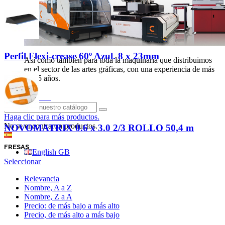
Perfil Flexi-crease 60º Azul. 8 x 23mm
Así como también para toda la maquinaria que distribuimos
en el sector de las artes gráficas, con una experiencia de más
de 25 años.
Iniciar sesión
Haga clic para más productos.
No se encontraron productos.
NOVOMATRIX 0.6 x 3.0 2/3 ROLLO 50,4 m
Español
FRESAS
English GB
Seleccionar
Relevancia
Nombre, A a Z
Nombre, Z a A
Precio: de más bajo a más alto
Precio, de más alto a más bajo