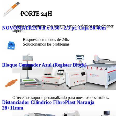
SOPORTE TÉCNICO
SOPORTE 24H
Pongase en contacto con nuestro servicio técnico para obtener
NOVOMATRIX 0,8 x 0,30 - 2/3 pt. Caja 50,40m
soporte.
Respuesta en menos de 24h.
Solucionamos los problemas
Bloque Centrador Azul (Register Block)
Ofrecemos soporte personalizado para nuestros desarrollos.
Distanciador Cilíndrico FibroPlast Naranja
28+11mm