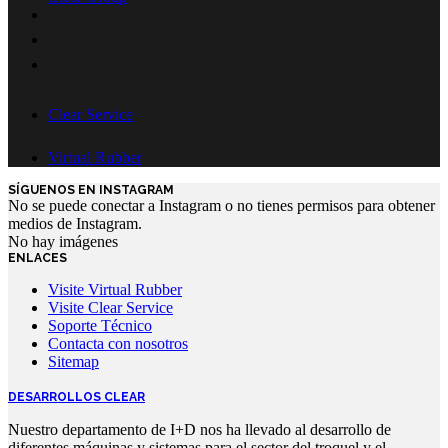
Clear Service
Virtual Rubber
SÍGUENOS EN INSTAGRAM
No se puede conectar a Instagram o no tienes permisos para obtener
medios de Instagram.
No hay imágenes
ENLACES
Visite Virtual Rubber
Visite Clear Service
Soporte Técnico
Contacta con nosotros
Sitemap
DESARROLLOS CLEAR
Nuestro departamento de I+D nos ha llevado al desarrollo de
diferentes máquinas y sistemas para el sector del troquel y el