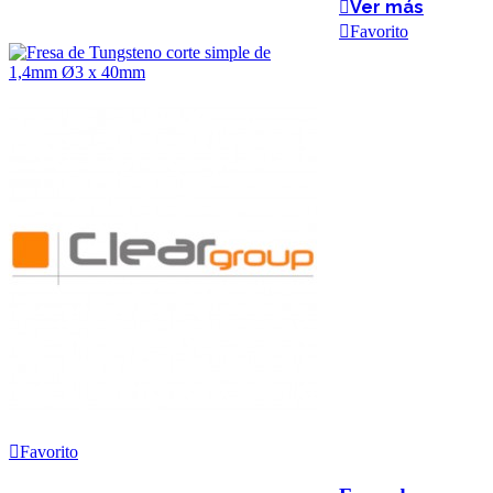
Ver más
Favorito
Favorito