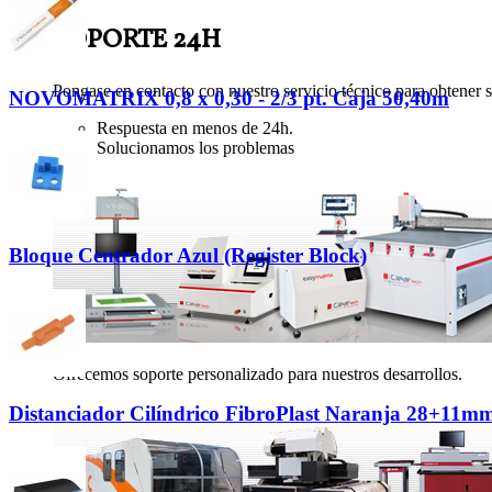
SOPORTE 24H
Pongase en contacto con nuestro servicio técnico para obtener s
NOVOMATRIX 0,8 x 0,30 - 2/3 pt. Caja 50,40m
Respuesta en menos de 24h.
Solucionamos los problemas
Bloque Centrador Azul (Register Block)
Ofrecemos soporte personalizado para nuestros desarrollos.
Distanciador Cilíndrico FibroPlast Naranja 28+11m