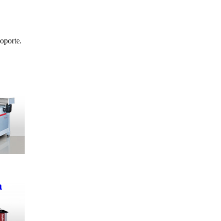
oporte.
m