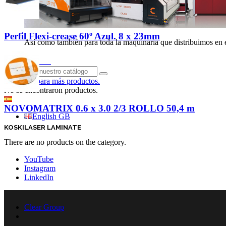
Perfil Flexi-crease 60º Azul. 8 x 23mm
Así como también para toda la maquinaria que distribuimos en el
Iniciar sesión
Haga clic para más productos.
No se encontraron productos.
Español
NOVOMATRIX 0.6 x 3.0 2/3 ROLLO 50,4 m
English GB
KOSKILASER LAMINATE
There are no products on the category.
YouTube
Instagram
LinkedIn
Clear Group