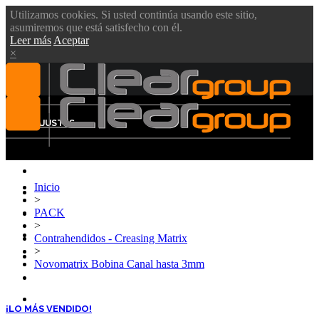
Utilizamos cookies. Si usted continúa usando este sitio,
asumiremos que está satisfecho con él.
Leer más
Aceptar
×
MENÚ
AJUSTES
Inicio
CLEAR GROUP
>
PACK
VIDEOS
>
PRODUCTOS
Contrahendidos - Creasing Matrix
>
BLOG
Novomatrix Bobina Canal hasta 3mm
DESCARGAS
CONTÁCTENOS
¡LO MÁS VENDIDO!