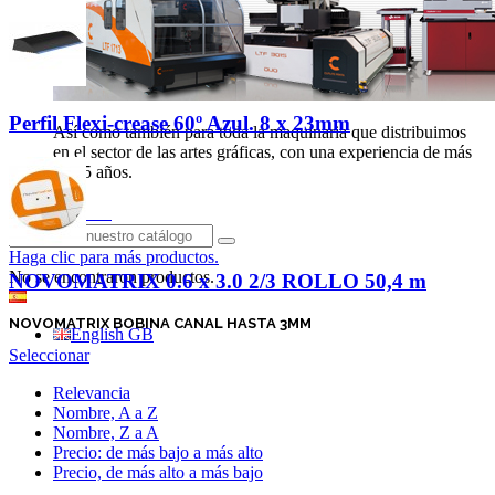
Perfil Flexi-crease 60º Azul. 8 x 23mm
Así como también para toda la maquinaria que distribuimos
en el sector de las artes gráficas, con una experiencia de más
de 25 años.
Iniciar sesión
Haga clic para más productos.
No se encontraron productos.
NOVOMATRIX 0.6 x 3.0 2/3 ROLLO 50,4 m
Español
NOVOMATRIX BOBINA CANAL HASTA 3MM
English GB
Seleccionar
Relevancia
Nombre, A a Z
Nombre, Z a A
Precio: de más bajo a más alto
Precio, de más alto a más bajo