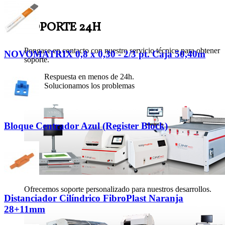
SOPORTE TÉCNICO
SOPORTE 24H
Pongase en contacto con nuestro servicio técnico para obtener
NOVOMATRIX 0,8 x 0,30 - 2/3 pt. Caja 50,40m
soporte.
Respuesta en menos de 24h.
Solucionamos los problemas
Bloque Centrador Azul (Register Block)
Ofrecemos soporte personalizado para nuestros desarrollos.
Distanciador Cilíndrico FibroPlast Naranja
28+11mm