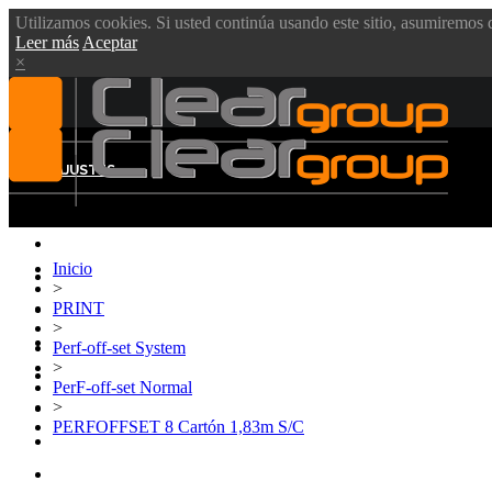
Utilizamos cookies. Si usted continúa usando este sitio, asumiremos q
Leer más
Aceptar
×
MENÚ
AJUSTES
Inicio
CLEAR GROUP
>
PRINT
VIDEOS
>
PRODUCTOS
Perf-off-set System
>
BLOG
PerF-off-set Normal
>
DESCARGAS
PERFOFFSET 8 Cartón 1,83m S/C
CONTÁCTENOS
SOPORTE TÉCNICO