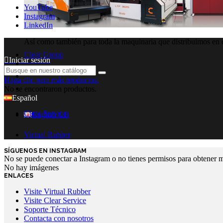
YouTube
Instagram
LinkedIn
Así como también para toda la maquinaria que distribuimos en el
Clear Group
Iniciar sesión
Haga clic para más productos.
No se encontraron productos.
Español
Clear Service
English GB
Virtual Rubber
SÍGUENOS EN INSTAGRAM
No se puede conectar a Instagram o no tienes permisos para obtener 
No hay imágenes
ENLACES
Visite Virtual Rubber
Visite Clear Service
Soporte Técnico
Contacta con nosotros