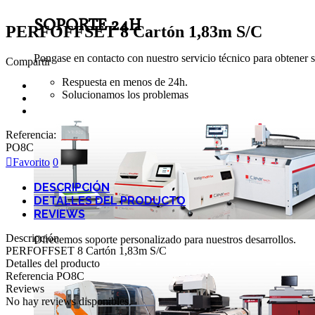
SOPORTE 24H
PERFOFFSET 8 Cartón 1,83m S/C
Pongase en contacto con nuestro servicio técnico para obtener s
Compartir
Respuesta en menos de 24h.
Solucionamos los problemas
Referencia:
PO8C
Favorito
0
DESCRIPCIÓN
DETALLES DEL PRODUCTO
REVIEWS
Descripción
Ofrecemos soporte personalizado para nuestros desarrollos.
PERFOFFSET 8 Cartón 1,83m S/C
Detalles del producto
Referencia
PO8C
Reviews
No hay reviews disponibles.